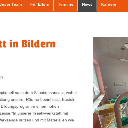
Unser Team
Für Eltern
Termine
News
Karriere
t in Bildern
in
tionell nach dem Situationsansatz, wobei
tung unserer Räume beeinflusst. Basteln,
ner Bildungsprogramm einen hohen
esse.“In unserer Kreativwerkstatt mit
erkzeuge nutzen und mit Materialien wie