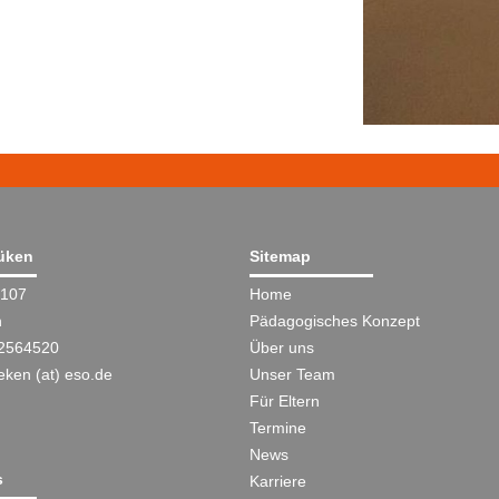
küken
Sitemap
 107
Home
n
Pädagogisches Konzept
2564520
Über uns
eken (at) eso.de
Unser Team
Für Eltern
Termine
News
s
Karriere