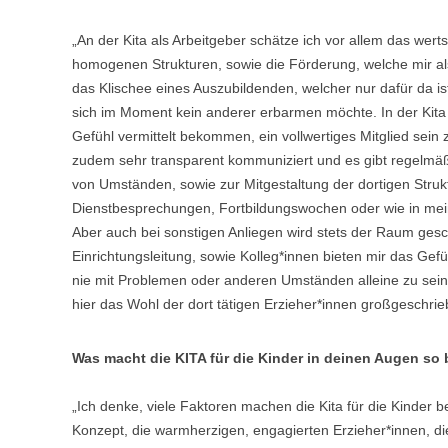
„An der Kita als Arbeitgeber schätze ich vor allem das wert
homogenen Strukturen, sowie die Förderung, welche mir al
das Klischee eines Auszubildenden, welcher nur dafür da is
sich im Moment kein anderer erbarmen möchte. In der Kita 
Gefühl vermittelt bekommen, ein vollwertiges Mitglied sein 
zudem sehr transparent kommuniziert und es gibt regelm
von Umständen, sowie zur Mitgestaltung der dortigen Strukt
Dienstbesprechungen, Fortbildungswochen oder wie in mei
Aber auch bei sonstigen Anliegen wird stets der Raum gesc
Einrichtungsleitung, sowie Kolleg*innen bieten mir das Gefüh
nie mit Problemen oder anderen Umständen alleine zu sein
hier das Wohl der dort tätigen Erzieher*innen großgeschrie
Was macht die KITA für die Kinder in deinen Augen so
„Ich denke, viele Faktoren machen die Kita für die Kinder b
Konzept, die warmherzigen, engagierten Erzieher*innen, die