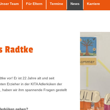
Unser Team
Für Eltern
Termine
News
Karriere
m
s Radtke
ke vor! Er ist 22 Jahre alt und seit
ten Erzieher in der KITA Adlerküken der
, haben wir ihm spannende Fragen gestellt
dlerküken geben?