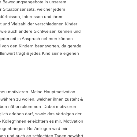
olle Bewegungsangebote in unserem
 Situationsansatz, welcher jedem
dürfnissen, Interessen und ihrem
lt und Vielzahl der verschiedenen Kinder
owie auch andere Sichtweisen kennen und
 jederzeit in Anspruch nehmen können.
ell von den Kindern beantworten, da gerade
ellenwert trägt & jedes Kind seine eigenen
 neu motivieren. Meine Hauptmotivation
ewähren zu wollen, welcher ihnen zusteht &
 Leben näherzukommen. Dabei motivieren
lich erleben darf, sowie das Verfolgen der
Kolleg*innen erleichtern es mir, Motivation
egenbringen. Bei Anliegen wird mir
önnen und auch an schlechten Tagen gewährt