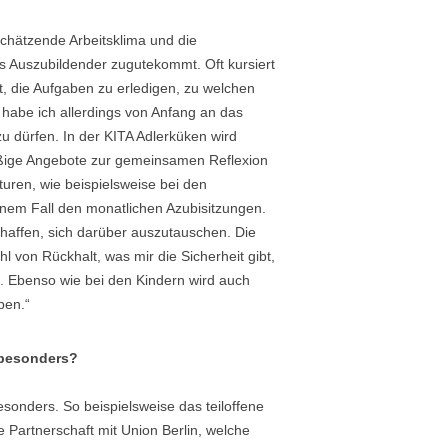
schätzende Arbeitsklima und die
s Auszubildender zugutekommt. Oft kursiert
t, die Aufgaben zu erledigen, zu welchen
habe ich allerdings von Anfang an das
zu dürfen. In der KITA Adlerküken wird
äßige Angebote zur gemeinsamen Reflexion
uren, wie beispielsweise bei den
nem Fall den monatlichen Azubisitzungen.
haffen, sich darüber auszutauschen. Die
l von Rückhalt, was mir die Sicherheit gibt,
. Ebenso wie bei den Kindern wird auch
ben.“
 besonders?
esonders. So beispielsweise das teiloffene
 Partnerschaft mit Union Berlin, welche