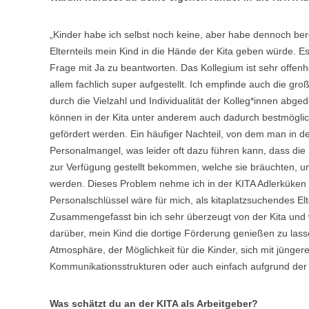
„Kinder habe ich selbst noch keine, aber habe dennoch bereit
Elternteils mein Kind in die Hände der Kita geben würde. Es 
Frage mit Ja zu beantworten. Das Kollegium ist sehr offenh
allem fachlich super aufgestellt. Ich empfinde auch die g
durch die Vielzahl und Individualität der Kolleg*innen abged
können in der Kita unter anderem auch dadurch bestmöglich 
gefördert werden. Ein häufiger Nachteil, von dem man in der
Personalmangel, was leider oft dazu führen kann, dass die
zur Verfügung gestellt bekommen, welche sie bräuchten, um 
werden. Dieses Problem nehme ich in der KITA Adlerküken n
Personalschlüssel wäre für mich, als kitaplatzsuchendes Elte
Zusammengefasst bin ich sehr überzeugt von der Kita und wä
darüber, mein Kind die dortige Förderung genießen zu lass
Atmosphäre, der Möglichkeit für die Kinder, sich mit jünge
Kommunikationsstrukturen oder auch einfach aufgrund der 
Was schätzt du an der KITA als Arbeitgeber?