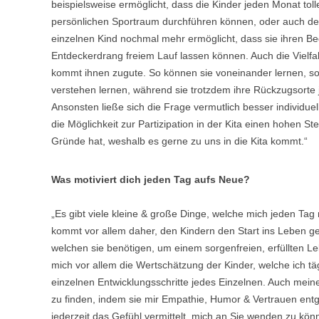
beispielsweise ermöglicht, dass die Kinder jeden Monat t
persönlichen Sportraum durchführen können, oder auch der
einzelnen Kind nochmal mehr ermöglicht, dass sie ihren Be
Entdeckerdrang freiem Lauf lassen können. Auch die Vielfa
kommt ihnen zugute. So können sie voneinander lernen, s
verstehen lernen, während sie trotzdem ihre Rückzugsorte
Ansonsten ließe sich die Frage vermutlich besser individu
die Möglichkeit zur Partizipation in der Kita einen hohen St
Gründe hat, weshalb es gerne zu uns in die Kita kommt.“
Was motiviert dich jeden Tag aufs Neue?
„Es gibt viele kleine & große Dinge, welche mich jeden Tag
kommt vor allem daher, den Kindern den Start ins Leben g
welchen sie benötigen, um einem sorgenfreien, erfüllten
mich vor allem die Wertschätzung der Kinder, welche ich täg
einzelnen Entwicklungsschritte jedes Einzelnen. Auch meine 
zu finden, indem sie mir Empathie, Humor & Vertrauen entg
jederzeit das Gefühl vermittelt, mich an Sie wenden zu k