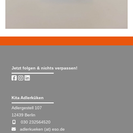
Jetzt folgen & nichts verpassen!
Kita Adlerküken
Adlergestell 107
12439 Berlin
030 232564520
adlerkueken (at) eso.de